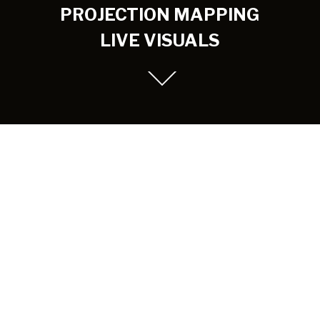
PROJECTION MAPPING
LIVE VISUALS
Zur Verfügung stand der 300qm grosse und 12m hohe
Bühnenraum des Theaters Schauspiel Nord in
Stuttgart. Mit Hilfe einer Hebebühe wurden die 32
Styroporplatten (50x100cm) an der Wand
festgeschraubt. Auf diese wurde das Videobild mit 2
Projektion passgenau beleuchtet. Mit Hilfe einer
Software konnte die Projektion in Echtzeit an die
Musik angepasst werden.